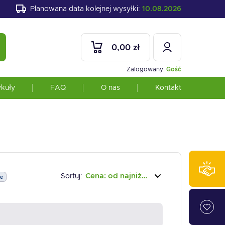
Planowana data kolejnej wysyłki:
10.08.2026
0,00 zł
Zalogowany:
Gość
ykuły
FAQ
O nas
Kontakt
Cena: od najniższej
Sortuj:
ne