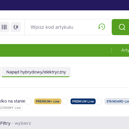
Art
Napęd hybrydowy/elektryczny
ylko na stanie
PREMIUM+ Line
PREMIUM Line
STANDARD Li
CONOMY Line
Filtry
- wybierz