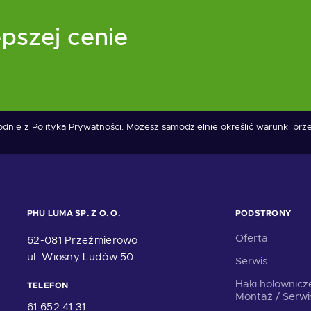
pszej cenie
godnie z
Polityką Prywatności
. Możesz samodzielnie określić warunki pr
PHU LUMA SP. Z O. O.
PODSTRONY
Oferta
62-081 Przeźmierowo
ul. Wiosny Ludów 50
Serwis
Haki holownicz
TELEFON
Montaż / Serwi
61 652 41 31