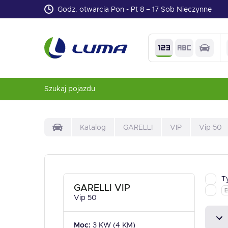
Godz. otwarcia Pon - Pt 8 – 17 Sob Nieczynne
Szukaj pojazdu
Katalog
GARELLI
VIP
Vip 50
T
GARELLI VIP
E
Vip 50
Moc:
3 KW (4 KM)