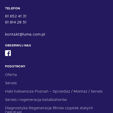
TELEFON
61 652 41 31
61 814 28 51
kontakt@luma.com.pl
OBSERWUJ NAS
PODSTRONY
Oferta
Serwis
Haki holownicze Poznań – Sprzedaż / Montaż / Serwis
Serwis i regeneracja katalizatorów
Diagnostyka Regeneracja filtrów cząstek stałych
DPF/FAP