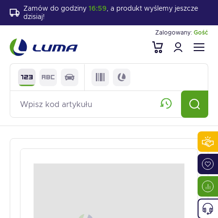
Zamów do godziny
16:59
, a produkt wyślemy jeszcze
dzisiaj!
Zalogowany:
Gość