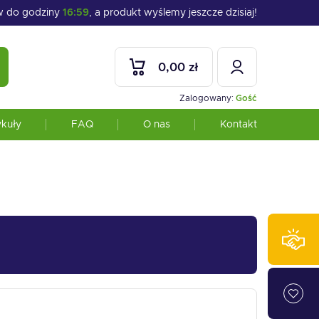
 do godziny
16:59
, a produkt wyślemy jeszcze dzisiaj!
0,00 zł
Zalogowany:
Gość
ykuły
FAQ
O nas
Kontakt