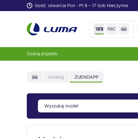
Godz. otwarcia Pon - Pt 8 – 17 Sob Nieczynne
Szukaj pojazdu
Katalog
ZUENDAPP