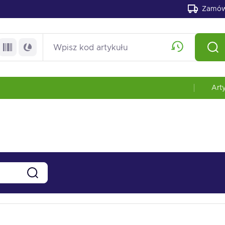
Zamów
Art