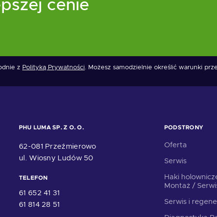
pszej cenie
godnie z
Polityką Prywatności
. Możesz samodzielnie określić warunki pr
PHU LUMA SP. Z O. O.
PODSTRONY
Oferta
62-081 Przeźmierowo
ul. Wiosny Ludów 50
Serwis
Haki holownicz
TELEFON
Montaż / Serwi
61 652 41 31
Serwis i regene
61 814 28 51