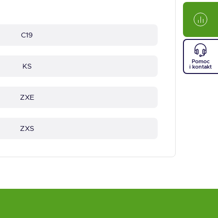
C19
Pomoc
KS
i kontakt
ZXE
ZXS