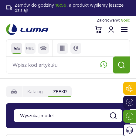
Zamów do godziny
16:59
, a produkt wyślemy jeszcze
dzisiaj!
Zalogowany:
Gość
Katalog
ZEEKR