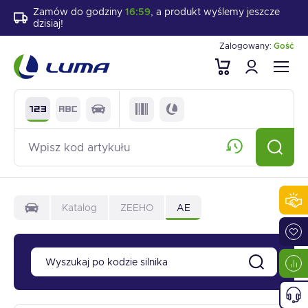
Zamów do godziny
16:59
, a produkt wyślemy jeszcze
dzisiaj!
Zalogowany:
Gość
Katalog
ZEEHO
AE