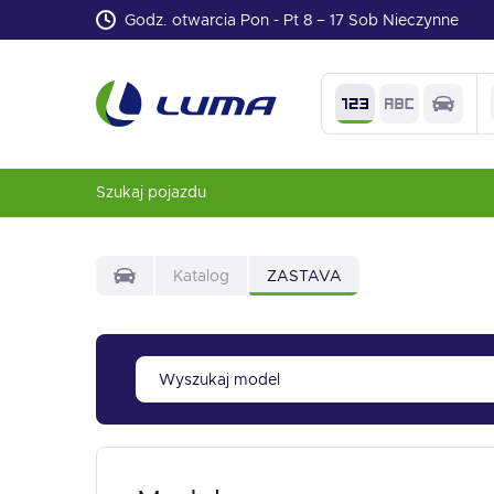
Godz. otwarcia Pon - Pt 8 – 17 Sob Nieczynne
Szukaj pojazdu
Katalog
ZASTAVA