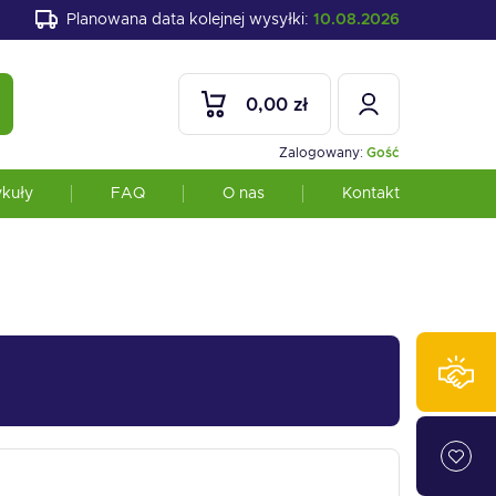
Planowana data kolejnej wysyłki:
10.08.2026
0,00 zł
Zalogowany:
Gość
ykuły
FAQ
O nas
Kontakt