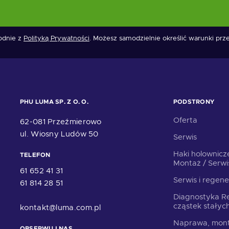
godnie z
Polityką Prywatności
. Możesz samodzielnie określić warunki pr
PHU LUMA SP. Z O. O.
PODSTRONY
Oferta
62-081 Przeźmierowo
ul. Wiosny Ludów 50
Serwis
Haki holownicz
TELEFON
Montaż / Serwi
61 652 41 31
Serwis i regene
61 814 28 51
Diagnostyka Re
cząstek stały
kontakt@luma.com.pl
Naprawa, mont
OBSERWUJ NAS