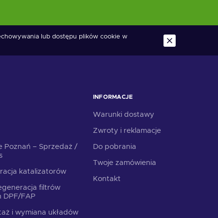
zechowywania lub dostępu plików cookie w
INFORMACJE
Warunki dostawy
Zwroty i reklamacje
e Poznań – Sprzedaż /
Do pobrania
s
Twoje zamówienia
racja katalizatorów
Kontakt
generacja filtrów
ch DPF/FAP
aż i wymiana układów