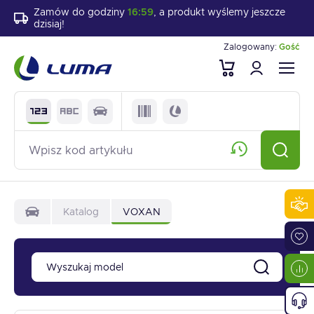
Zamów do godziny
16:59
, a produkt wyślemy jeszcze
dzisiaj!
Zalogowany:
Gość
Katalog
VOXAN