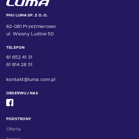
PHU LUMA SP. Z O. O.
62-081 Przeźmierowo
ul. Wiosny Ludów 50
TELEFON
61 652 41 31
61 814 28 51
kontakt@luma.com.pl
OBSERWUJ NAS
PODSTRONY
Oferta