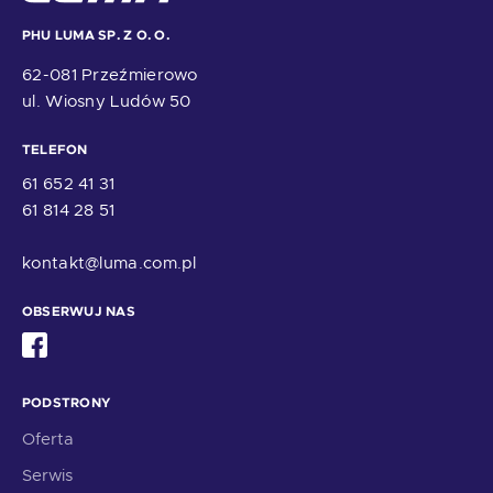
PHU LUMA SP. Z O. O.
62-081 Przeźmierowo
ul. Wiosny Ludów 50
TELEFON
61 652 41 31
61 814 28 51
kontakt@luma.com.pl
OBSERWUJ NAS
PODSTRONY
Oferta
Serwis