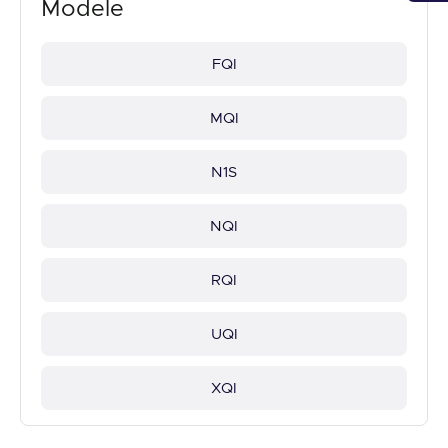
Modele
FQI
MQI
N1S
NQI
RQI
UQI
XQI