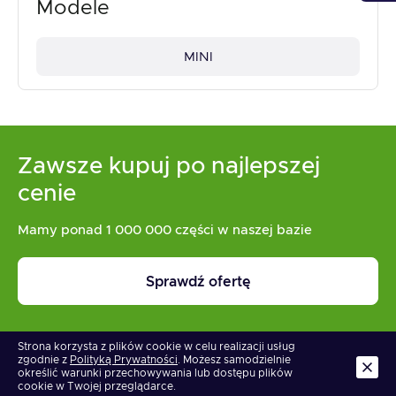
Modele
MINI
Zawsze kupuj po najlepszej
cenie
Mamy ponad 1 000 000 części w naszej bazie
Sprawdź ofertę
Strona korzysta z plików cookie w celu realizacji usług
zgodnie z
Polityką Prywatności
. Możesz samodzielnie
określić warunki przechowywania lub dostępu plików
cookie w Twojej przeglądarce.