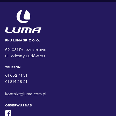
PHU LUMA SP. Z O. O.
62-081 Przeźmierowo
ul. Wiosny Ludów 50
TELEFON
61 652 41 31
61 814 28 51
kontakt@luma.com.pl
OBSERWUJ NAS