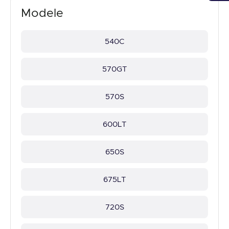
Modele
540C
570GT
570S
600LT
650S
675LT
720S