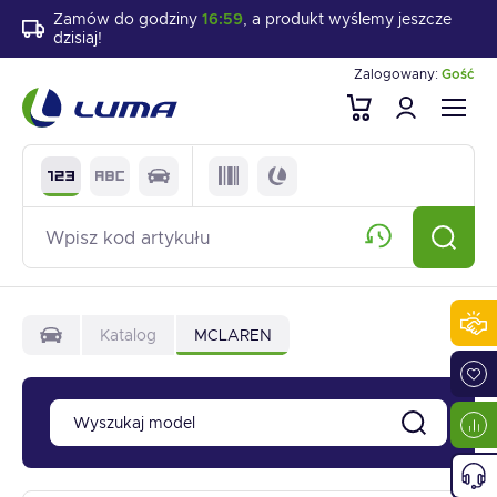
Zamów do godziny
16:59
, a produkt wyślemy jeszcze
dzisiaj!
Zalogowany:
Gość
Katalog
MCLAREN