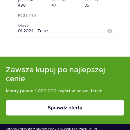
poj. CCM
Moc KM
Moc KW
498
47
35
Kod silnika
Okres
01.2024 - Teraz
Zawsze kupuj po najlepszej
cenie
Mamy ponad 1 000 000 części w naszej bazie
Sprawdź ofertę
Strona korzysta z plików cookie w celu realizacji usług