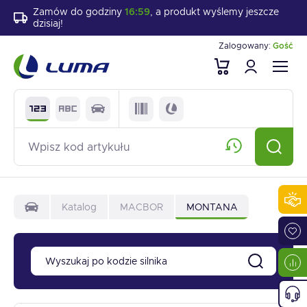
Zamów do godziny
16:59
, a produkt wyślemy jeszcze
dzisiaj!
Zalogowany:
Gość
Katalog
MACBOR
MONTANA