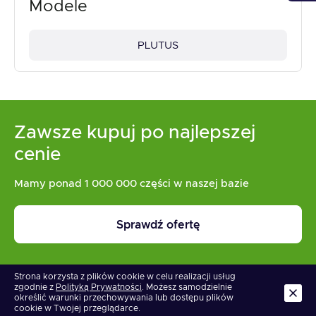
Modele
PLUTUS
Zawsze kupuj po najlepszej
cenie
Mamy ponad 1 000 000 części w naszej bazie
Sprawdź ofertę
Strona korzysta z plików cookie w celu realizacji usług
zgodnie z
Polityką Prywatności
. Możesz samodzielnie
określić warunki przechowywania lub dostępu plików
cookie w Twojej przeglądarce.