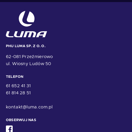
PHU LUMA SP. Z O. O.
62-081 Przeźmierowo
ul. Wiosny Ludów 50
TELEFON
61 652 41 31
61 814 28 51
kontakt@luma.com.pl
OBSERWUJ NAS