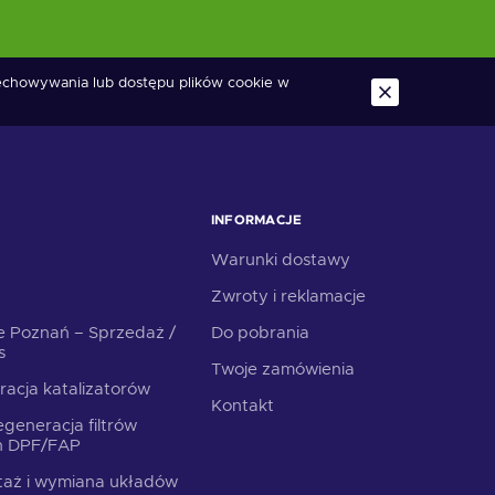
zechowywania lub dostępu plików cookie w
INFORMACJE
Warunki dostawy
Zwroty i reklamacje
e Poznań – Sprzedaż /
Do pobrania
s
Twoje zamówienia
racja katalizatorów
Kontakt
generacja filtrów
ch DPF/FAP
aż i wymiana układów