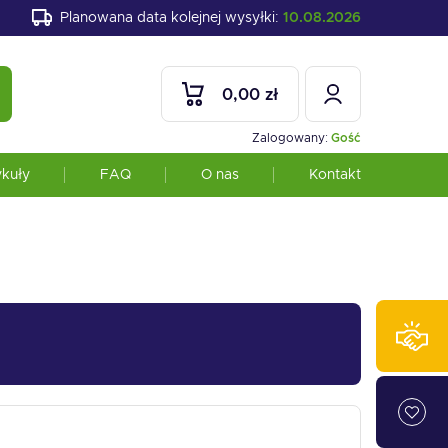
Planowana data kolejnej wysyłki:
10.08.2026
0,00 zł
Zalogowany:
Gość
ykuły
FAQ
O nas
Kontakt