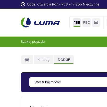
Godz. otwarcia Pon - Pt 8 – 17 Sob Nieczynne
Szukaj pojazdu
Katalog
DODGE