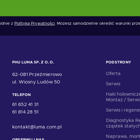
godnie z
Polityką Prywatności
. Możesz samodzielnie określić warunki pr
PHU LUMA SP. Z O. O.
PODSTRONY
Oferta
62-081 Przeźmierowo
ul. Wiosny Ludów 50
Serwis
Haki holownicz
TELEFON
Montaż / Serwi
61 652 41 31
Serwis i regene
61 814 28 51
Diagnostyka Re
cząstek stały
kontakt@luma.com.pl
Naprawa, mont
OBSERWUJ NAS