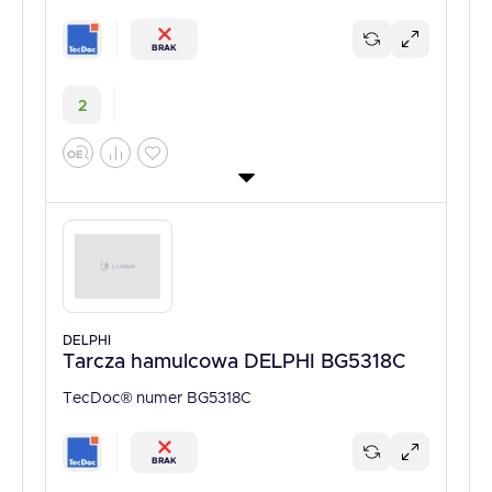
BRAK
2
DELPHI
Tarcza hamulcowa DELPHI BG5318C
TecDoc® numer BG5318C
BRAK