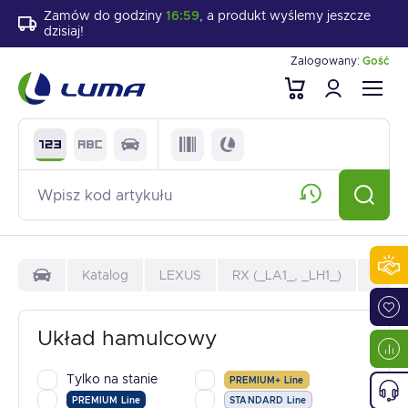
Zamów do godziny
16:59
, a produkt wyślemy jeszcze
dzisiaj!
Zalogowany:
Gość
Katalog
LEXUS
RX (_LA1_, _LH1_)
500h
Układ hamulcowy
Tylko na stanie
PREMIUM+ Line
PREMIUM Line
STANDARD Line