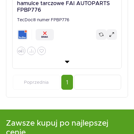
hamulce tarczowe FAI AUTOPARTS
FPBP776
TecDoc® numer FPBP776
BRAK
1
Poprzednia
Zawsze kupuj po najlepszej
cenie