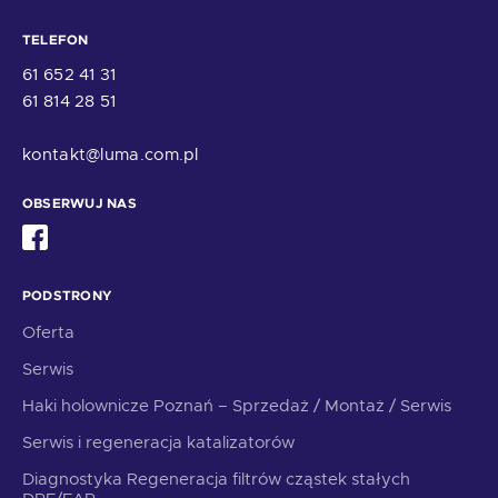
TELEFON
61 652 41 31
61 814 28 51
kontakt@luma.com.pl
OBSERWUJ NAS
PODSTRONY
Oferta
Serwis
Haki holownicze Poznań – Sprzedaż / Montaż / Serwis
Serwis i regeneracja katalizatorów
Diagnostyka Regeneracja filtrów cząstek stałych