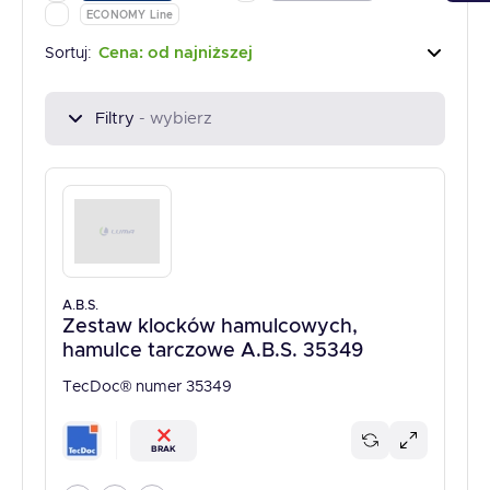
ECONOMY Line
Cena: od najniższej
Sortuj:
Filtry
- wybierz
A.B.S.
Zestaw klocków hamulcowych,
hamulce tarczowe A.B.S. 35349
TecDoc® numer 35349
BRAK