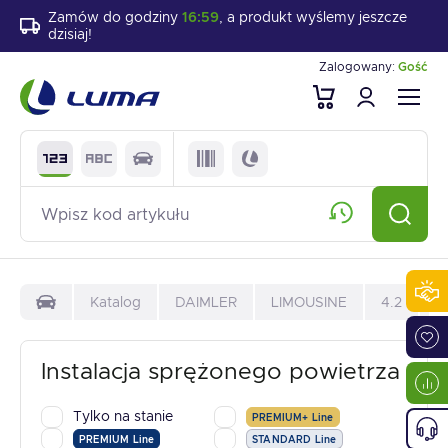
Zamów do godziny
16:59
, a produkt wyślemy jeszcze
dzisiaj!
Zalogowany:
Gość
Katalog
DAIMLER
LIMOUSINE
4.2
I
Instalacja sprężonego powietrza
Tylko na stanie
PREMIUM+ Line
PREMIUM Line
STANDARD Line