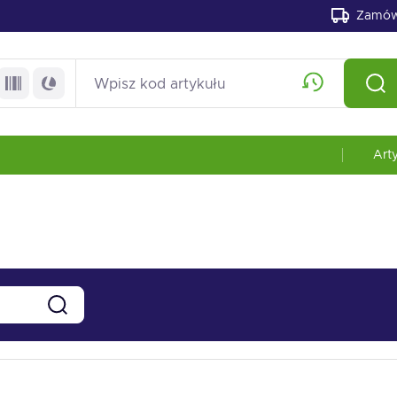
Zamów
Art