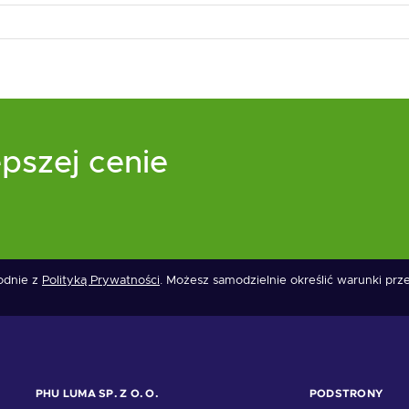
pszej cenie
godnie z
Polityką Prywatności
. Możesz samodzielnie określić warunki pr
PHU LUMA SP. Z O. O.
PODSTRONY