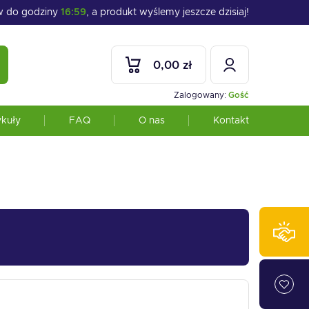
 do godziny
16:59
, a produkt wyślemy jeszcze dzisiaj!
0,00 zł
Zalogowany:
Gość
ykuły
FAQ
O nas
Kontakt