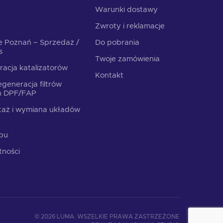
Warunki dostawy
Zwroty i reklamacje
e Poznań – Sprzedaż /
Do pobrania
s
Twoje zamówienia
racja katalizatorów
Kontakt
generacja filtrów
ch DPF/FAP
aż i wymiana układów
epu
tności
© 2026 LUMA. WSZELKIE PRAWA ZASTRZEŻONE