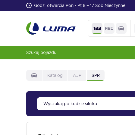
Godz. otwarcia Pon - Pt 8 – 17 Sob Nieczynne
Szukaj pojazdu
Katalog
AJP
SPR