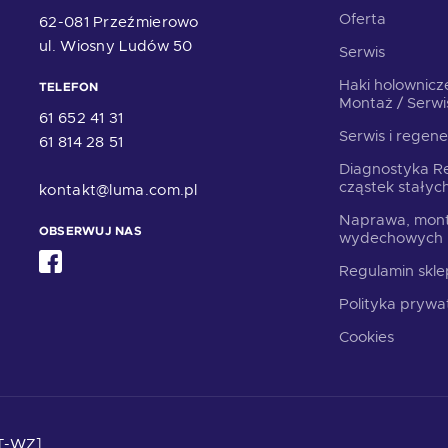
Oferta
62-081 Przeźmierowo
ul. Wiosny Ludów 50
Serwis
Haki holownicz
TELEFON
Montaż / Serwi
61 652 41 31
Serwis i regene
61 814 28 51
Diagnostyka Re
cząstek stały
kontakt@luma.com.pl
Naprawa, mont
OBSERWUJ NAS
wydechowych
Regulamin skl
Polityka prywa
Cookies
T-WZ]